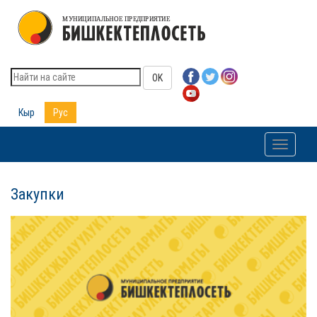
OK
Кыр
Рус
Toggle
navigati
Закупки