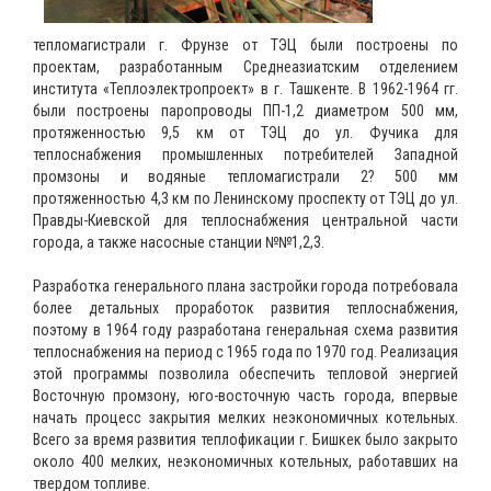
тепломагистрали г. Фрунзе от ТЭЦ были построены по
проектам, разработанным Среднеазиатским отделением
института «Теплоэлектропроект» в г. Ташкенте. В 1962-1964 гг.
были построены паропроводы ПП-1,2 диаметром 500 мм,
протяженностью 9,5 км от ТЭЦ до ул. Фучика для
теплоснабжения промышленных потребителей Западной
промзоны и водяные тепломагистрали 2? 500 мм
протяженностью 4,3 км по Ленинскому проспекту от ТЭЦ до ул.
Правды-Киевской для теплоснабжения центральной части
города, а также насосные станции №№1,2,3.
Разработка генерального плана застройки города потребовала
более детальных проработок развития теплоснабжения,
поэтому в 1964 году разработана генеральная схема развития
теплоснабжения на период с 1965 года по 1970 год. Реализация
этой программы позволила обеспечить тепловой энергией
Восточную промзону, юго-восточную часть города, впервые
начать процесс закрытия мелких неэкономичных котельных.
Всего за время развития теплофикации г. Бишкек было закрыто
около 400 мелких, неэкономичных котельных, работавших на
твердом топливе.