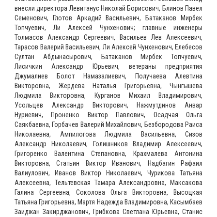
внесли директора Левитанус Николай Борисович, Блинов Павел
Семенович, Глотов Аркадий Васильевич, Батаканов Мирбек
Топчуевич, Ли Алексей Чунхенович; главные инженеры
Толмасов Александр Сергеевич, Васильев Лев Алексеевич,
Тарасов Валерий Васильевич, Ли Алексей Чунхенович, Елебесов
Султан Абдынасырович, Батаканов Мирбек Топчуевич,
Лисичкин Александр Юрьевич, ветераны предприятия
Джумалиев Болот Намазалиевич, Получаева Алевтина
Викторовна, Жердева Наталья Григорьевна, Чынгышева
Людмила Викторовна, Курганов Михаил Владимирович,
Усольцев Александр Викторович, Нажмутдинов Анвар
Нуриевич, Проненко Виктор Павлович, Осадчая Ольга
Саякбаевна, Горбачев Валерий Михайлович, Безбородова Раиса
Николаевна, Ампилогова Людмила Васильевна, Сизов
Александр Николаевич, Голишников Владимир Алексеевич,
Григоренко Валентина Степановна, Крахмалева Антонина
Викторовна, Статьин Виктор Иванович, Надбагин Рафаил
Валиулович, Иванов Виктор Николаевич, Чурикова Татьяна
Алексеевна, Тельтевская Тамара Александровна, Максакова
Галина Сергеевна, Соколова Ольга Викторовна, Высоцкая
Татьяна Григорьевна, Мартя Надежда Владимировна, Касымбаев
Заиджан Закирджанович, Грибкова Светлана Юрьевна, Станис