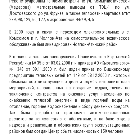
Реконструированы тепломагистрали по ул. Коммунистической
(Медерова), магистральные выводы от ТЭЦ-1 по ул.
Достоевского до ул. Фрунзе, а также теплосети кварталов №№
289, 98, 129, 60, 177, микрорайонов №№ 9, 4, 5.
В 2000 году в связи с переходом электрокотельных в с.
Комсомол и г. Чолпон-Ата на самостоятельное техническое
обслуживание был ликвидирован Чолпон-Атинский район.
В целях выполнения распоряжения Правительства Кыргызской
Республики № 35-р от 03.02.2000 г. и приказа АО «Кыргызэнерго»
№ 348 от 09.11.2000 г. был издан приказ по Бишкекскому
предприятию тепловых сетей № 149 от 08.12.2000 г., который
обязывал соответствующие отделы и службы выполнить план
мероприятий, направленных на создание подразделения по
заключению контрактов на оказание услуг населению по
снабжению тепловой энергией в виде горячей воды на
отопление, горячее водоснабжение и сбору денежных средств.
Так была разработана программа автоматизированных
расчетов за теплоэнергию с абонентами, и на базе отдела
надзора и реализации и абонентских групп эксплуатационных
районов был создан Центр сбыта численностью 159 человек.