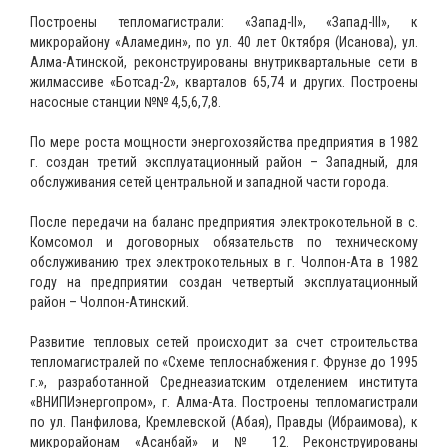
Построены тепломагистрали: «Запад-II», «Запад-III», к
микрорайону «Аламедин», по ул. 40 лет Октября (Исанова), ул.
Алма-Атинской, реконструированы внутриквартальные сети в
жилмассиве «Ботсад-2», кварталов 65,74 и других. Построены
насосные станции №№ 4,5,6,7,8.
По мере роста мощности энергохозяйства предприятия в 1982
г. создан третий эксплуатационный район – Западный, для
обслуживания сетей центральной и западной части города.
После передачи на баланс предприятия электрокотельной в с.
Комсомол и договорных обязательств по техническому
обслуживанию трех электрокотельных в г. Чолпон-Ата в 1982
году на предприятии создан четвертый эксплуатационный
район – Чолпон-Атинский.
Развитие тепловых сетей происходит за счет строительства
тепломагистралей по «Схеме теплоснабжения г. Фрунзе до 1995
г.», разработанной Среднеазиатским отделением института
«ВНИПИэнергопром», г. Алма-Ата. Построены тепломагистрали
по ул. Панфилова, Кремлевской (Абая), Правды (Ибраимова), к
микрорайонам «Асанбай» и № 12. Реконструированы