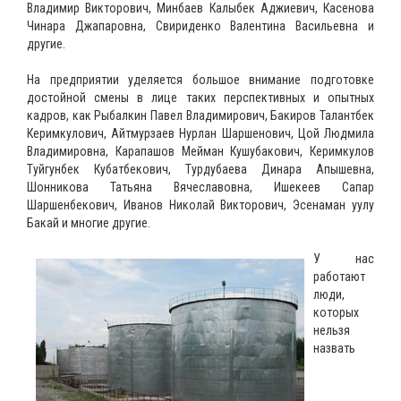
Владимир Викторович, Минбаев Калыбек Аджиевич, Касенова
Чинара Джапаровна, Свириденко Валентина Васильевна и
другие.
На предприятии уделяется большое внимание подготовке
достойной смены в лице таких перспективных и опытных
кадров, как Рыбалкин Павел Владимирович, Бакиров Талантбек
Керимкулович, Айтмурзаев Нурлан Шаршенович, Цой Людмила
Владимировна, Карапашов Мейман Кушубакович, Керимкулов
Туйгунбек Кубатбекович, Турдубаева Динара Апышевна,
Шонникова Татьяна Вячеславовна, Ишекеев Сапар
Шаршенбекович, Иванов Николай Викторович, Эсенаман уулу
Бакай и многие другие.
У нас
работают
люди,
которых
нельзя
назвать