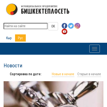
OK
Кыр
Рус
Toggle
navigati
Новости
Сортировка по дате:
Новые в начале
Старые в начале