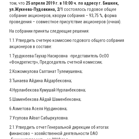
том, что
25 апреля 2019 г. в 10:00 ч. по адресу г. Бишкек,
ул.Жукеева-Пудовкина, 2/1
состоялось годовое общее
собрание акционеров, кворум собрания – 93,75 %, форма
проведения – совместное присутствие акционеров (очная).
На собрании приняты следующие решения:
1.1.Утвердить счетную комиссию годового общего собрания
акционеров в составе:
1.Турдукеева Гаухар Насировна -представитель ОсОО
«Фондрегистр», Председатель счетной комиссии;
2.Кожомкулова Салтанат Тулемушевна;
3.Тынаева Айдина Айдарбековна;
4.Нурланбекова Кумушай Нурланбековна;
5.Шаменбекова Айдай Шаменбековна;
6.Ахметова Аселя Нурдиновна;
7.Усупова Айзат Сабыркуловна.
2.1.Утвердить отчет Генеральной дирекции об итогах
финансово – хозяйственной деятельности ОАО