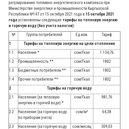
регулированию топливно-энергетического комплекса при
Министерстве энергетике и промышленности Кыргызской
Республики №147 от 15 октября 2021 года
с 15 октября 2021
года
установлены следующие
тарифы на тепловую энергию
и горячую воду (без учета налогов):
№
Группа потребителей
Ед.изм.
Тариф
1
Тарифы на тепловую энергию на цели отопления
1.1
Население *
сом/Гкал
1 134,76
1.2
Промышленность **
сом/Гкал
1802
1.3
Бюджетные потребители **
сом/Гкал
1802
1.4
Прочие потребители **
сом/Гкал
1802
2
Тарифы на горячую воду
2.1
Население (за тепловую
сом/Гкал
981,76
энергию в горячей воде) *
2.2
Население (за горячую воду
сом/м³
64,38
по приборам учета)
2.3
Население (за горячую воду
сом/месяц
309,03