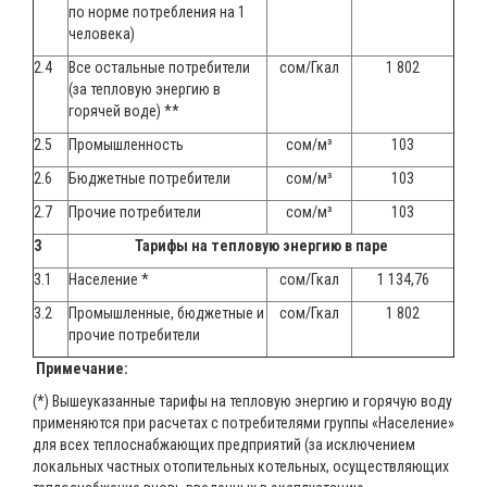
по норме потребления на 1
человека)
2.4
Все остальные потребители
сом/Гкал
1 802
(за тепловую энергию в
горячей воде) **
2.5
Промышленность
сом/м³
103
2.6
Бюджетные потребители
сом/м³
103
2.7
Прочие потребители
сом/м³
103
3
Тарифы на тепловую энергию в паре
3.1
Население *
сом/Гкал
1 134,76
3.2
Промышленные, бюджетные и
сом/Гкал
1 802
прочие потребители
Примечание:
(*) Вышеуказанные тарифы на тепловую энергию и горячую воду
применяются при расчетах с потребителями группы «Население»
для всех теплоснабжающих предприятий (за исключением
локальных частных отопительных котельных, осуществляющих