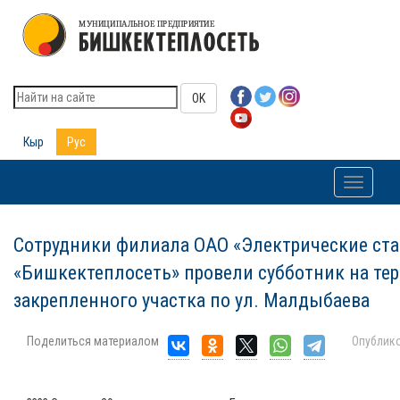
OK
Кыр
Рус
Toggle
navigati
Сотрудники филиала ОАО «Электрические ста
«Бишкектеплосеть» провели субботник на те
закрепленного участка по ул. Малдыбаева
Поделиться материалом
Опублик