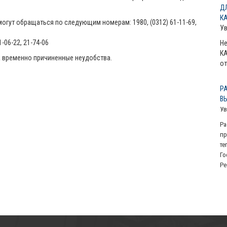
Д
К
гут обращаться по следующим номерам: 1980, (0312) 61-11-69,
У
1-06-22, 21-74-06
Не
КА
а временно причиненные неудобства.
от
Р
В
Ув
Ра
пр
те
Го
Ре