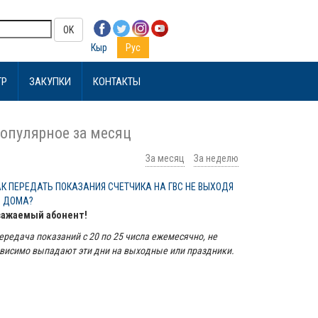
OK
Кыр
Рус
ТР
ЗАКУПКИ
КОНТАКТЫ
опулярное за месяц
За месяц
За неделю
АК ПЕРЕДАТЬ ПОКАЗАНИЯ СЧЕТЧИКА НА ГВС НЕ ВЫХОДЯ
З ДОМА?
важаемый абонент!
ередача показаний с 20 по 25 числа ежемесячно, не
висимо выпадают эти дни на выходные или праздники.