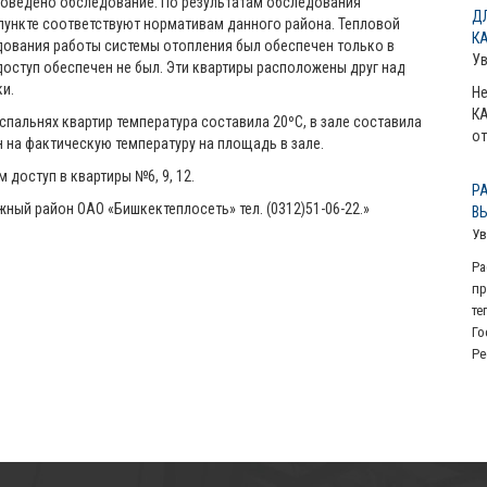
проведено обследование. По результатам обследования
Д
пункте соответствуют нормативам данного района. Тепловой
К
дования работы системы отопления был обеспечен только в
У
2 доступ обеспечен не был. Эти квартиры расположены друг над
ки.
Не
КА
спальнях квартир температура составила 20ºС, в зале составила
от
н на фактическую температуру на площадь в зале.
доступ в квартиры №6, 9, 12.
Р
 Южный район ОАО «Бишкектеплосеть» тел. (0312)51-06-22.»
В
Ув
Ра
пр
те
Го
Ре