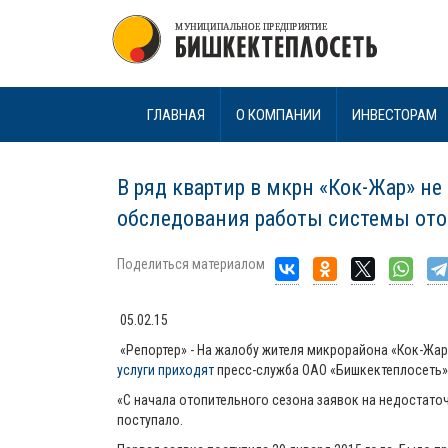
ГЛАВНАЯ
О КОМПАНИИ
ИНВЕСТОРАМ
В ряд квартир в мкрн «Кок-Жар» н
обследования работы системы от
Поделиться материалом
05.02.15
«Репортер» - На жалобу жителя микрорайона «Кок-Жар
услуги приходят
пресс-служба ОАО «Бишкектеплосеть
«С начала отопительного сезона заявок на недостат
поступало.