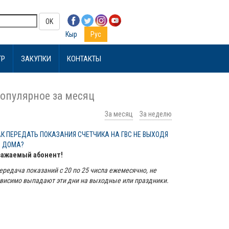
OK
Кыр
Рус
ТР
ЗАКУПКИ
КОНТАКТЫ
опулярное за месяц
За месяц
За неделю
АК ПЕРЕДАТЬ ПОКАЗАНИЯ СЧЕТЧИКА НА ГВС НЕ ВЫХОДЯ
З ДОМА?
важаемый абонент!
ередача показаний с 20 по 25 числа ежемесячно, не
висимо выпадают эти дни на выходные или праздники.