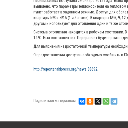
Первая заявка поступила 29 января 2015 года. Было 
выявлено, что параметры теплоносителя на тепловом 
пункт работает в заданном режиме. Доступ для обсле
квартиры №3 и №15 (1 и 5 этажи). В квартиры № 6, 9, 1
другом и используют для отопления одни и те же стоя
Система отопления находится в рабочем состоянии. В 
14ºС. Был составлен акт. Перерасчет будет произведе
Для выяснения недостаточной температуры необходим 
О предоставлении доступа необходимо сообщить в
http://reporter.akipress.org/news:38692
Поделиться материалом