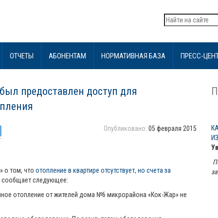
ОТЧЕТЫ
АБОНЕНТАМ
НОРМАТИВНАЯ БАЗА
ПРЕСС-ЦЕН
е был предоставлен доступ для
П
опления
К
Опубликовано:
05 февраля 2015
И
У
П
» о том, что
отопление в квартире отсутствует, но счета за
за
» сообщает следующее:
очное отопление от жителей дома №6 микрорайона «Кок-Жар» не