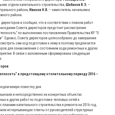
ьник отдела капитального строительства,
Шабанов В.Э.
–
трального района,
Иванов Н.В.
– заместитель начальника
жного района.
директоров и сообщил, что в соответствии с планом работ
 заседании Совета директоров предстоит рассмотрение
ктеплосеть” по выполнению постановления Правительства КР “О
в”. Однако, Совету директоров целесообразно до завершения
смотреть сам ход подготовки к нему и поэтому предлагается
оров для ознакомления с состоянием хода ремонтных и других
приятия. В связи с изложенным сформирована следующая
ов.
торов:
еплосеть” к предстоящему отопительному периоду 2016 –
редлагаемую повестку дня.
выехали и непосредственно на конкретных объектах
ых и других работ по подготовке тепловых сетей к
с планами капитального строительства и ремонта на 2016 год,
чили исчерпывающие ответы от руководителей структурных