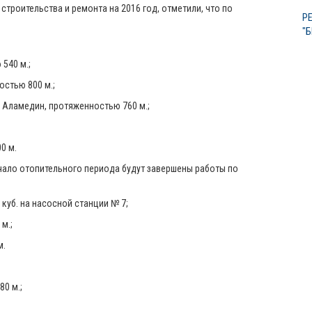
строительства и ремонта на 2016 год, отметили, что по
Р
"
540 м.;
стью 800 м.;
Аламедин, протяженностью 760 м.;
0 м.
чало отопительного периода будут завершены работы по
уб. на насосной станции № 7;
м.;
м.
0 м.;