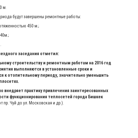
 м.
ериода будут завершены ремонтные работы:
тяженностью 450 м.;
40м.;
.
ыездного заседания отметил:
ьному строительству и ремонтным работам на 2016 год
иятия выполняются в установленные сроки и
ся к отопительному периоду, значительно уменьшить
плосетях.
но внедряет практику привлечения заинтересованных
ости функционирования теплосетей города Бишкек
т пр. Чуй до ул. Московская и др.).