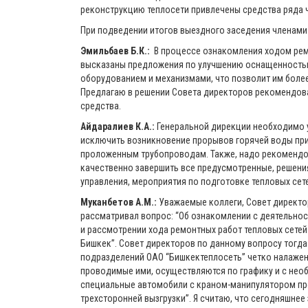
реконструкцию теплосети привлечены средства ряда 
При подведении итогов выездного заседения членам
Эмильбаев Б.К.:
В процессе ознакомления ходом рем
высказаны предложения по улучшению оснащенность
оборудованием и механизмами, что позволит им боле
Предлагаю в решении Совета директоров рекомендова
средства.
Айдаралиев К.А.:
Генеральной дирекции необходимо у
исключить возникновение прорывов горячей воды при
проложенным трубопроводам. Также, надо рекомендо
качественно завершить все предусмотренные, решения
управления, мероприятия по подготовке тепловых сет
Муканбетов А.М.:
Уважаемые коллеги, Совет директор
рассматривал вопрос: “Об ознакомлении с деятельно
и рассмотрении хода ремонтных работ тепловых сетей
Бишкек”. Совет директоров по данному вопросу тогда
подразделений ОАО “Бишкектеплосеть” четко налажены
проводимые ими, осуществляются по графику и с не
специальные автомобили с краном-манипулятором пр
трехсторонней вызгрузки”. Я считаю, что сегодняшнее