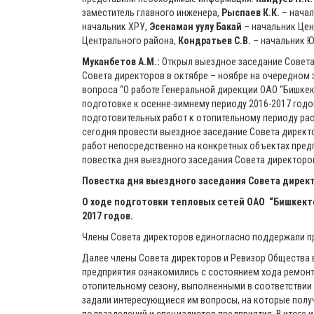
заместитель главного инженера,
Рыспаев К.К.
– начал
начальник ХРУ,
Эсенаман уулу Бакай
– начальник Цен
Центрального района,
Кондратьев С.В.
– начальник Ю
Муканбетов А.М.:
Открыл выездное заседание Совета 
Совета директоров в октябре – ноябре на очередном
вопроса “О работе Генеральной дирекции ОАО “Бишке
подготовке к осенне-зимнему периоду 2016-2017 годо
подготовительных работ к отопительному периоду рас
сегодня провести выездное заседание Совета директ
работ непосредственно на конкретных объектах пред
повестка дня выездного заседания Совета директор
Повестка дня выездного заседания Совета дирек
О ходе подготовки тепловых сетей ОАО “Бишкект
2017 годов.
Члены Совета директоров единогласно поддержали п
Далее члены Совета директоров и Ревизор Общества 
предприятия ознакомились с состоянием хода ремонтн
отопительному сезону, выполненными в соответствии 
задали интересующиеся им вопросы, на которые полу