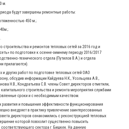
 м.
ериода будут завершены ремонтные работы:
тяженностью 450 м.;
40м.;
.
роительства и ремонтов тепловых сетей за 2016 год и
еть» по подготовке к осенне-зимнему периоду 2016/2017
дственно-технического отдела (Путилов В.А.) и отдела
ии прилагаются).
 и других работ по подготовке тепловых сетей ОАО
ону, обсудив информации Кайдуева Н.К., Усольцева А.В.,
анова Н.В., Кондратьева С.В. члены Совет директоров отметили,
 капитального строительства и ремонта мероприятия службами
овленные сроки и с необходимым качеством.
лях развития и повышения эффективности функционирования
пешно внедряет в практику привлечение заинтересованных
Совета директоров ознакомились с реконструкцией тепловых
 завершение которой повзолит существенно повысить
соответствующего сектора г. Бишкек. На данную