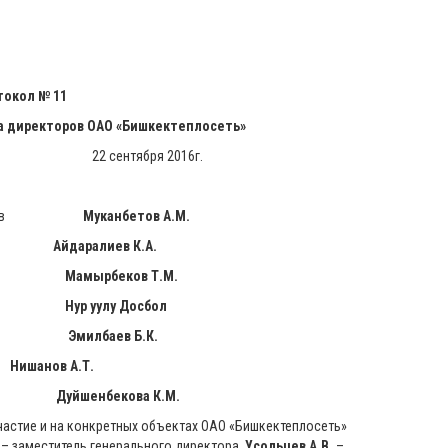
 11
а директоров ОАО «Бишкектеплосеть»
бря 2016г.
иректоров
Муканбетов А.М.
торов
Айдаралиев К.А.
в Т.М.
Досбол
 Б.К.
а
Нишанов А.Т.
ества
Дуйшенбекова К.М.
частие и на конкретных объектах ОАО «Бишкектеплосеть»
– заместитель генерального директора,
Усольцев А.В.
–