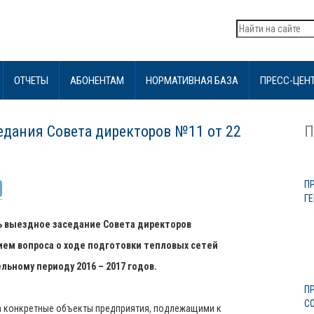
ОТЧЕТЫ
АБОНЕНТАМ
НОРМАТИВНАЯ БАЗА
ПРЕСС-ЦЕН
едания Совета директоров №11 от 22
П
П
Г
сь выездное заседание Совета директоров
ием вопроса о ходе подготовки тепловых сетей
ьному периоду 2016 – 2017 годов.
П
С
онкретные объекты предприятия, подлежащими к