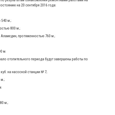
и по результатам ознакомления ремонтными работами на
остоянию на 20 сентября 2016 года:
540 м.;
стью 800 м.;
Аламедин, протяженностью 760 м.;
0 м.
чало отопительного периода будут завершены работы по
уб. на насосной станции № 7;
м.;
м.
0 м.;