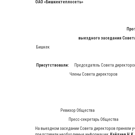
ОАО «Бишкектеплосеть»
Протокол №
выездного заседания Совет
Бишкек 22 сентя
Присутствовали:
Председатель Совета д
Члены Совета дирек
Мамырбеко
Нур уулу 
Эмилбаев
Ревизор Обществ
Пресс-секретарь Общ
На выездном заседании Совета директоров приняли у
представили необходимые информации:
Кайдуев Н.К.