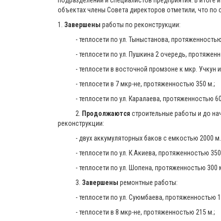
подразделений и специалистов предприятия. В итоге 
объектах члены Совета директоров отметили, что по с
1.
Завершены
работы по реконструкции:
- теплосети по ул. Тыныстанова, протяженностью 
- теплосети по ул. Пушкина 2 очередь, протяженно
- теплосети в восточной промзоне к мкр. Учкун и 
- теплосети в 7 мкр-не, протяженностью 350 м.;
- теплосети по ул. Каралаева, протяженностью 60
2.
Продолжаются
строительные работы и до на
реконструкции:
- двух аккумуляторных баков с емкостью 2000 м. к
- теплосети по ул. К.Акиева, протяженностью 350 
- теплосети по ул. Шопена, протяженностью 300 
3.
Завершены
ремонтные работы:
- теплосети по ул. Суюмбаева, протяженностью 18
- теплосети в 8 мкр-не, протяженностью 215 м.;