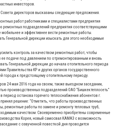
частных инвесторов.
и Совета директоров высказаны следующие предложения.
онтных работ работниками и специалистами предприятия
ю ремонтных подразделений предприятия соответствующими
е мобильнее и эффективнее вести ремонтные работы.
ть Генеральной дирекции изыскать для этого необходимые
силить контроль за качеством ремонтных работ, чтобы
 ее подаче под давлением по отремонтированным и вновь
вать Генеральной дирекции до начала отопительного периода
ми Правительства КР и других органов государственного
ей города к предстоящему отопительному периоду.
ов 24 мая 2016 года на своем, также выездном заседании,
стью производственных подразделений ОАО “Бишкектеплосеть”
 в период останова горячего теплоснабжения абонентов г.
 принял решение: “Отметить, что работы производственных
, ремонтные работы по замене и ремонту тепловых труб,
обходимым качеством. Своевременно приобретены современные
оизводства Корея, новый самосвал КАМАЗ с возможность
 заседание с озвученной повесткой дня проводится