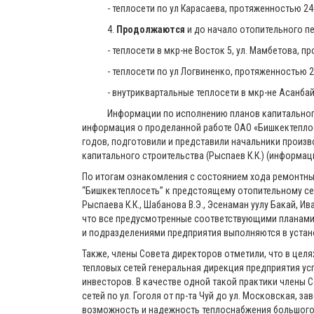
- теплосети по ул Карасаева, протяженностью 240
4.
Продолжаются
и до начало отопительного п
- теплосети в мкр-не Восток 5, ул. Мамбетова, про
- теплосети по ул Логвиненко, протяженностью 2
- внутриквартальные теплосети в мкр-не Асанбай
Информации по исполнению планов капитального ст
информация о проделанной работе ОАО «Бишкектеплос
годов, подготовили и представили начальники произво
капитального строительства (Рыспаев К.К.) (информац
По итогам ознакомления с состоянием хода ремонтных
“Бишкектеплосеть” к предстоящему отопительному сез
Рыспаева К.К., Шабанова В.Э., Эсенаман уулу Бакай, Ив
что все предусмотренные соответствующими планами
и подразделениями предприятия выполняются в устан
Также, члены Совета директоров отметили, что в це
тепловых сетей генеральная дирекция предприятия ус
инвесторов. В качестве одной такой практики члены 
сетей по ул. Гоголя от пр-та Чуй до ул. Московская,
возможность и надежность теплоснабжения большого 