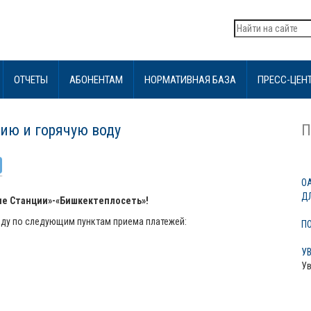
ОТЧЕТЫ
АБОНЕНТАМ
НОРМАТИВНАЯ БАЗА
ПРЕСС-ЦЕН
ию и горячую воду
П
О
Д
е Станции»-«Бишкектеплосеть»!
оду по следующим пунктам приема платежей:
П
У
Ув