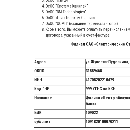
ОсОО "Пэй 24"
ОсОО "Система Квикпэй"
ОсОО "BM Technologies"
ОсОО «Грин Телеком Сервис»
ОсОО "ОСМП" (название терминала - onoi)
Кроме того, Вы можете оплатить перечислением
договора, указанный в счет-фактуре:
Филиал ОАО «Электрические С
Адрес
ул.Жукеева-Пудовкина, 
ОКПО
31559468
ИНН
41708202210479
Код ГНИ
999 УГНС по ККН
Название
Филиал «Центр обслуж
Банк»
БИК
109022
суб/счет
1091820100070211