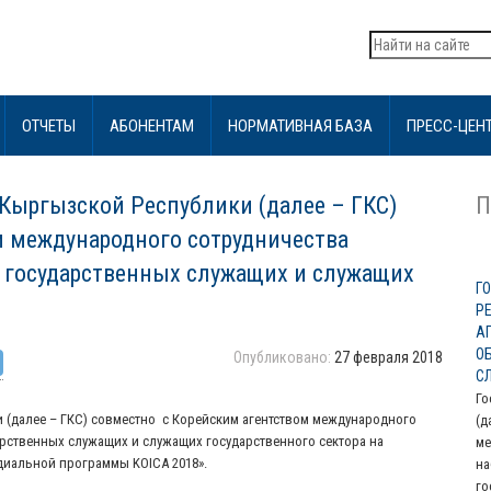
ОТЧЕТЫ
АБОНЕНТАМ
НОРМАТИВНАЯ БАЗА
ПРЕСС-ЦЕН
Кыргызской Республики (далее – ГКС)
П
м международного сотрудничества
а государственных служащих и служащих
Г
Р
А
О
Опубликовано:
27 февраля 2018
С
Го
 (далее – ГКС) совместно с Корейским агентством международного
(
арственных служащих и служащих государственного сектора на
ме
диальной программы KOICA 2018».
н
го