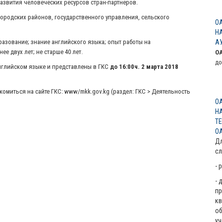
звития человеческих ресурсов стран-партнеров.
городских районов, государственного управления, сельского
О
Н
зование; знание английского языка; опыт работы на
А
е двух лет; не старше 40 лет.
О
до
нглийском языке и представлены в ГКС
до 16:00ч. 2 марта 2018
миться на сайте ГКС: www/mkk.gov.kg (раздел: ГКС > Деятельность
О
Н
Т
О
Дл
с
- 
-
пр
кв
об
уч