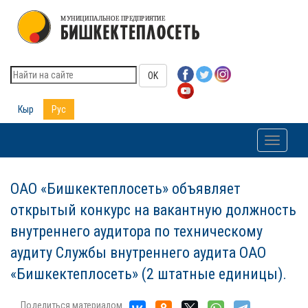
OK
Кыр
Рус
Toggle
navigati
ОАО «Бишкектеплосеть» объявляет
открытый конкурс на вакантную должность
внутреннего аудитора по техническому
аудиту Службы внутреннего аудита ОАО
«Бишкектеплосеть» (2 штатные единицы).
Поделиться материалом